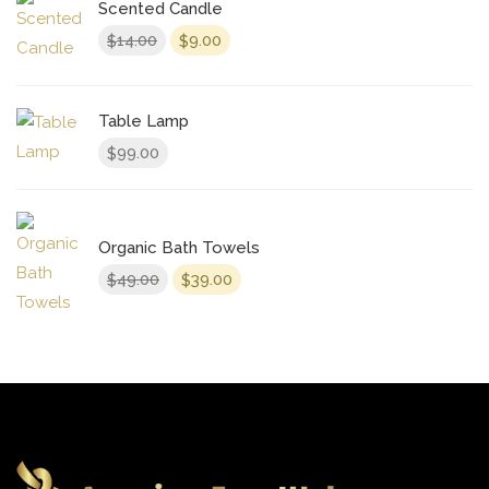
Scented Candle
El
El
14.00
9.00
$
$
precio
precio
original
actual
era:
es:
Table Lamp
$14.00.
$9.00.
99.00
$
Organic Bath Towels
El
El
49.00
39.00
$
$
precio
precio
original
actual
era:
es:
$49.00.
$39.00.