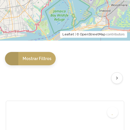
Leaflet
| ©
OpenStreetMap
contributors
Mostrar Filtros